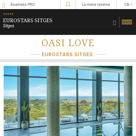
Business PRO
La meva reserva
CA
Sign in to Star Traveler or Corporate
*****
EUROSTARS SITGES
Sitges
OASI LOVE
EUROSTARS SITGES