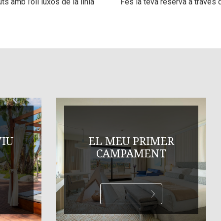
s amb l’oli luxós de la línia
Fes la teva reserva a través 
VIU
EL MEU PRIMER
CAMPAMENT