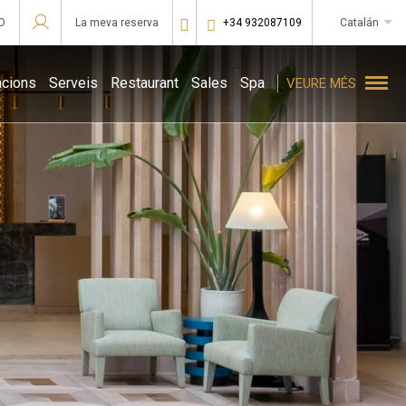
O
La meva reserva
+34 932087109
catalán
Sign in to Star Traveler or Corporate
acions
Serveis
Restaurant
Sales
Spa
VEURE MÉS