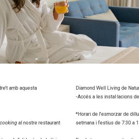
dre’t amb aquesta
Diamond Well Living de Natur
-Accés a les instal·lacions d
*Horari de l’esmorzar de dill
cooking
al nostre restaurant
setmana i festius de 7:30 a 1