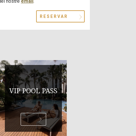
del nostre
email
.
RESERVAR
VIP POOL PASS