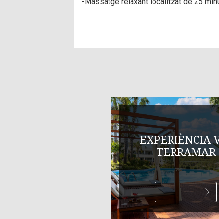
-Massatge relaxant localitzat de 25 minut
EXPERIÈNCIA 
TERRAMAR