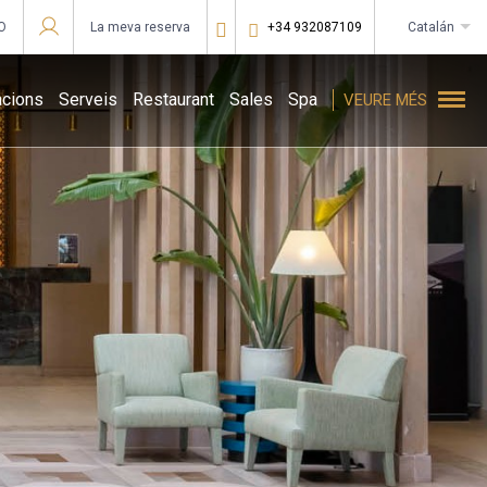
O
La meva reserva
+34 932087109
catalán
Sign in to Star Traveler or Corporate
acions
Serveis
Restaurant
Sales
Spa
VEURE MÉS