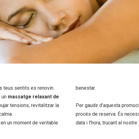
ls teus sentits es renovin.
benestar.
u un
massatge relaxant de
eujar tensions, revitalitzar la
Per gaudir d’aquesta promoció
 calma.
procés de reserva. És necessa
 en un moment de veritable
data i l’hora, trucant al nostre