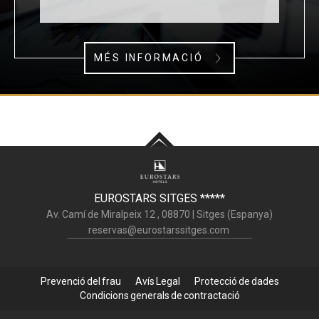
MÉS INFORMACIÓ
EUROSTARS SITGES
*****
Av. Camí de Miralpeix 12 ,
08870
|
Sitges (
Espanya
)
reservas@eurostarssitges.com
Prevenció del frau
Avís Legal
Protecció de dades
Condicions generals de contractació