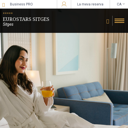
Business PRO
La meva reserva
CA
Sign in to Star Traveler or Corporate
*****
EUROSTARS SITGES
Sitges