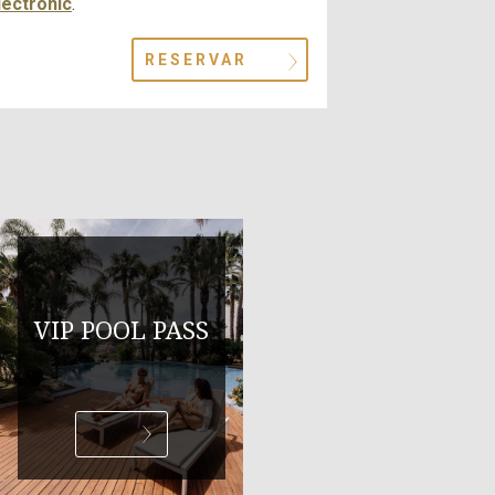
lectrònic
.
RESERVAR
VIP POOL PASS