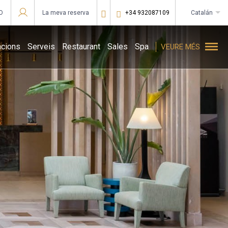
O
La meva reserva
+34 932087109
catalán
Iniciar sesión en starTraveler o corporate
acions
Serveis
Restaurant
Sales
Spa
VEURE MÉS