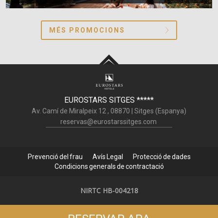
MÉS PROMOCIONS
EUROSTARS SITGES
*****
Av. Camí de Miralpeix 12 ,
08870
|
Sitges (
Espanya
)
reservas@eurostarssitges.com
Prevenció del frau
Avís Legal
Protecció de dades
Condicions generals de contractació
NIRTC HB-004218