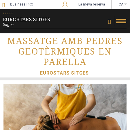
Business PRO
La meva reserva
CA
Sign in to Star Traveler or Corporate
*****
EUROSTARS SITGES
Sitges
MASSATGE AMB PEDRES
GEOTÈRMIQUES EN
PARELLA
EUROSTARS SITGES