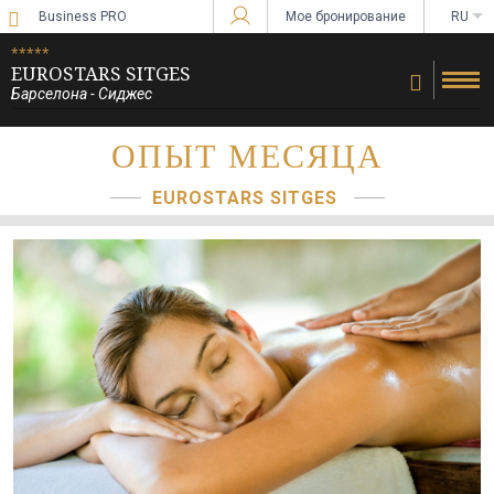
Business PRO
Мое бронирование
RU
Войти в Star Traveler или Corporate
*****
EUROSTARS SITGES
Барселона - Сиджес
ОПЫТ МЕСЯЦА
EUROSTARS SITGES