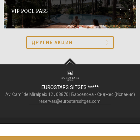
VIP POOL PASS
ДРУГИЕ АКЦИИ
EUROSTARS SITGES
*****
Av. Camí de Miralpeix 12 ,
08870
|
Барселона - Сиджес (
Испания
)
reservas@eurostarssitges.com