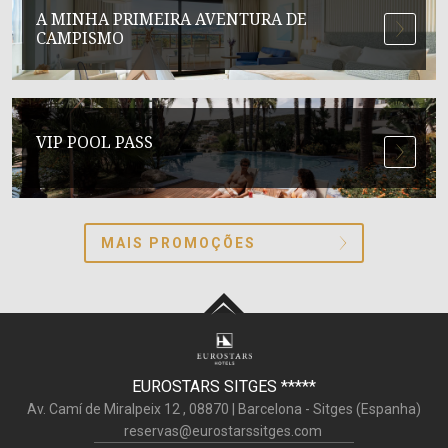
A MINHA PRIMEIRA AVENTURA DE
CAMPISMO
VIP POOL PASS
MAIS PROMOÇÕES
EUROSTARS SITGES
*****
Av. Camí de Miralpeix 12 ,
08870
|
Barcelona - Sitges (
Espanha
)
reservas@eurostarssitges.com