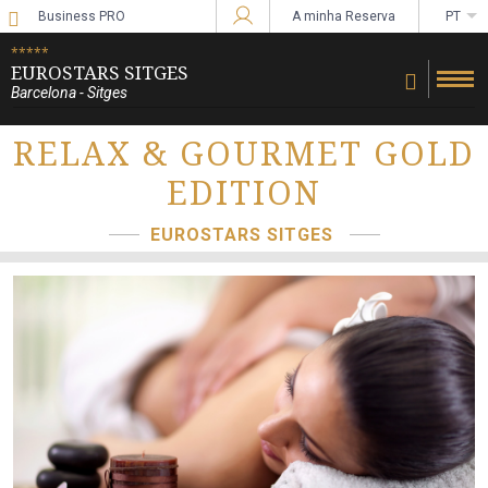
Business PRO
A minha Reserva
PT
Iniciar sessão no Star Traveler ou Corpo
*****
EUROSTARS SITGES
Barcelona - Sitges
RELAX & GOURMET GOLD
EDITION
EUROSTARS SITGES