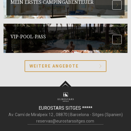
MEIN ERSTES CAMPINGABENTEUER
VIP-POOL-PASS
WEITERE ANGEBOTE
EUROSTARS SITGES
*****
Av. Camí de Miralpeix 12 ,
08870
|
Barcelona - Sitges (
Spanien
)
reservas@eurostarssitges.com