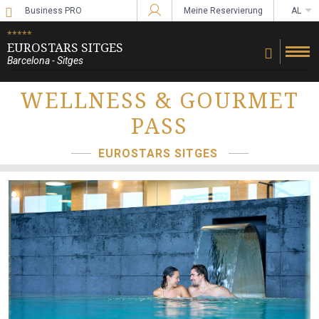
Business PRO
Meine Reservierung
AL
Bei Star Traveler oder Corporate anmelde
*****
EUROSTARS SITGES
Barcelona - Sitges
WELLNESS & GOURMET
PASS
EUROSTARS SITGES